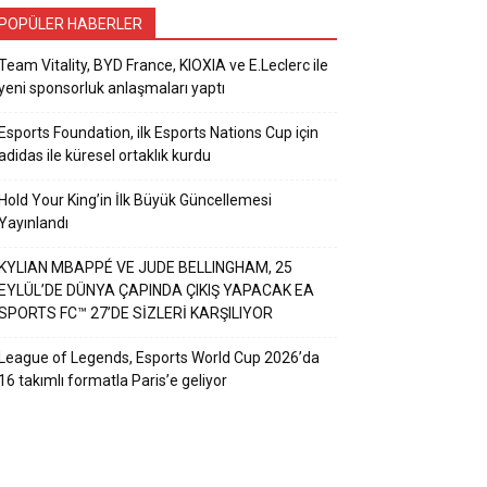
POPÜLER HABERLER
Team Vitality, BYD France, KIOXIA ve E.Leclerc ile
yeni sponsorluk anlaşmaları yaptı
Esports Foundation, ilk Esports Nations Cup için
adidas ile küresel ortaklık kurdu
Hold Your King’in İlk Büyük Güncellemesi
Yayınlandı
KYLIAN MBAPPÉ VE JUDE BELLINGHAM, 25
EYLÜL’DE DÜNYA ÇAPINDA ÇIKIŞ YAPACAK EA
SPORTS FC™ 27’DE SİZLERİ KARŞILIYOR
League of Legends, Esports World Cup 2026’da
16 takımlı formatla Paris’e geliyor