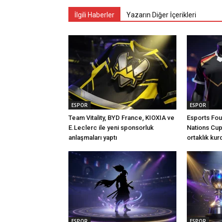
İlgili Haberler
Yazarın Diğer İçerikleri
ESPOR
ESPOR
Team Vitality, BYD France, KIOXIA ve
Esports Foun
E.Leclerc ile yeni sponsorluk
Nations Cup 
anlaşmaları yaptı
ortaklık kur
ESPOR
ESPOR