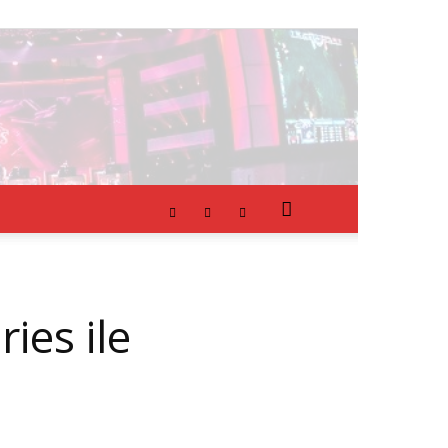
ies ile