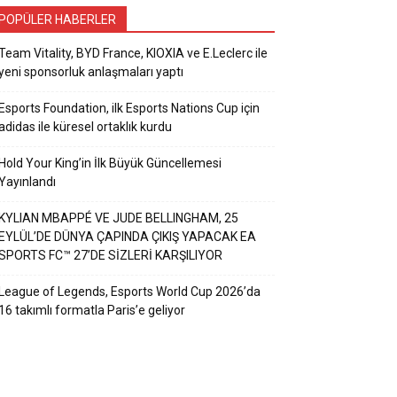
POPÜLER HABERLER
Team Vitality, BYD France, KIOXIA ve E.Leclerc ile
yeni sponsorluk anlaşmaları yaptı
Esports Foundation, ilk Esports Nations Cup için
adidas ile küresel ortaklık kurdu
Hold Your King’in İlk Büyük Güncellemesi
Yayınlandı
KYLIAN MBAPPÉ VE JUDE BELLINGHAM, 25
EYLÜL’DE DÜNYA ÇAPINDA ÇIKIŞ YAPACAK EA
SPORTS FC™ 27’DE SİZLERİ KARŞILIYOR
League of Legends, Esports World Cup 2026’da
16 takımlı formatla Paris’e geliyor