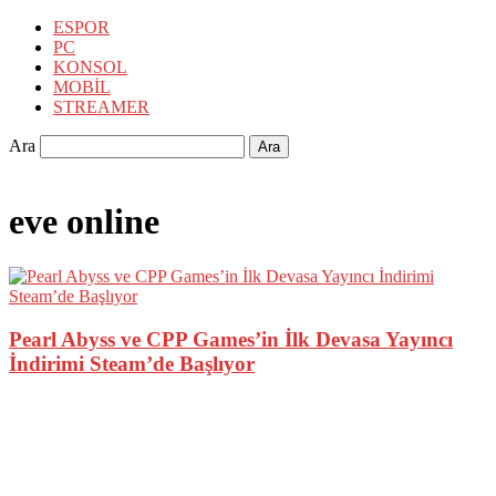
ESPOR
PC
KONSOL
MOBİL
STREAMER
Ara
eve online
Pearl Abyss ve CPP Games’in İlk Devasa Yayıncı
İndirimi Steam’de Başlıyor