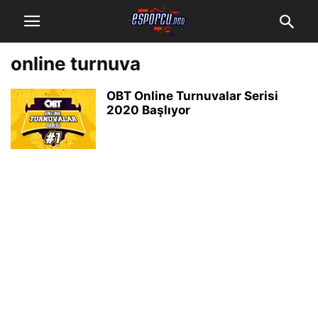
online turnuva
OBT Online Turnuvalar Serisi
2020 Başlıyor