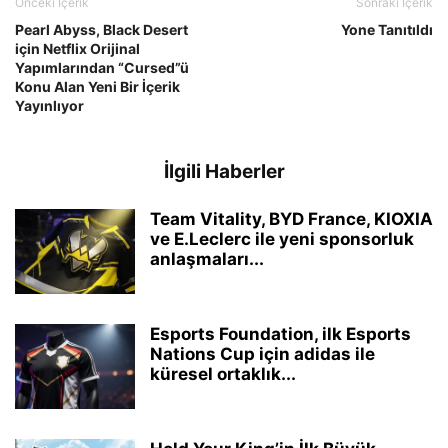
Önceki İçerik
Sonraki İçerik
Pearl Abyss, Black Desert
Yone Tanıtıldı
için Netflix Orijinal
Yapımlarından “Cursed”ü
Konu Alan Yeni Bir İçerik
Yayınlıyor
İlgili Haberler
Team Vitality, BYD France, KIOXIA
ve E.Leclerc ile yeni sponsorluk
anlaşmaları...
Esports Foundation, ilk Esports
Nations Cup için adidas ile
küresel ortaklık...