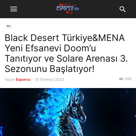
PC
Black Desert Türkiye&MENA
Yeni Efsanevi Doom’u
Tanıtıyor ve Solare Arenası 3.
Sezonunu Başlatıyor!
248
Yazar
Esporcu
-
19 Temmuz 2023