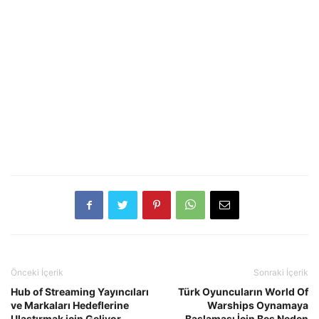
Önceki İçerik
Sonraki İçerik
Hub of Streaming Yayıncıları
Türk Oyuncuların World Of
ve Markaları Hedeflerine
Warships Oynamaya
Ulaştırmak için Geliyor
Başlaması İçin Beş Neden