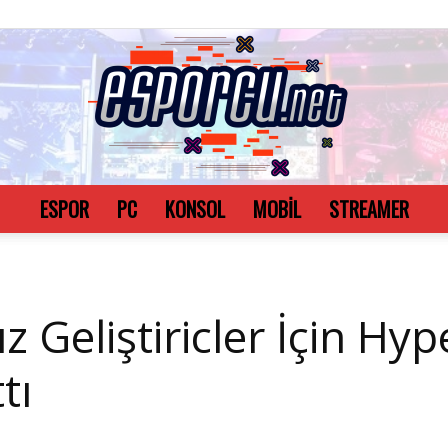
ESPOR
PC
KONSOL
MOBİL
STREAMER
Esporcu.net
 Geliştiricler İçin Hy
tı