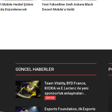
t Mobile Heidel Şöleni
Yeni Yükseltme Sınıfı Askeia Black
’da Düzenlenecek
Desert Mobile’a Geldi
GÜNCEL HABERLER
P
Team Vitality, BYD France,
KIOXIA ve E.Leclerc ile yeni
sponsorluk anlaşmaları...
ESPOR
Esports Foundation, ilk Esports