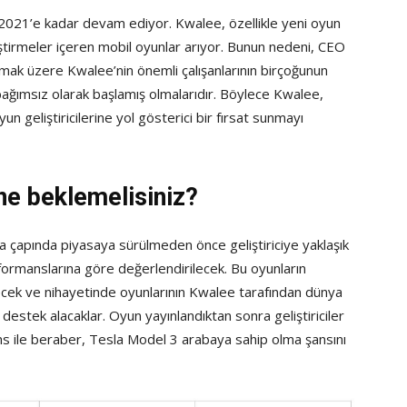
021’e kadar devam ediyor. Kwalee, özellikle yeni oyun
eştirmeler içeren mobil oyunlar arıyor. Bunun nedeni, CEO
mak üzere Kwalee’nin önemli çalışanlarının birçoğunun
bağımsız olarak başlamış olmalarıdır. Böylece Kwalee,
n geliştiricilerine yol gösterici bir fırsat sunmayı
e beklemelisiniz?
 çapında piyasaya sürülmeden önce geliştiriciye yaklaşık
rformanslarına göre değerlendirilecek. Bu oyunların
necek ve nihayetinde oyunlarının Kwalee tarafından dünya
destek alacaklar. Oyun yayınlandıktan sonra geliştiriciler
s ile beraber, Tesla Model 3 arabaya sahip olma şansını