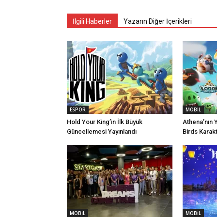
İlgili Haberler
Yazarın Diğer İçerikleri
ESPOR
MOBİL
Hold Your King’in İlk Büyük
Athena’nın Y
Güncellemesi Yayınlandı
Birds Karak
MOBİL
MOBİL