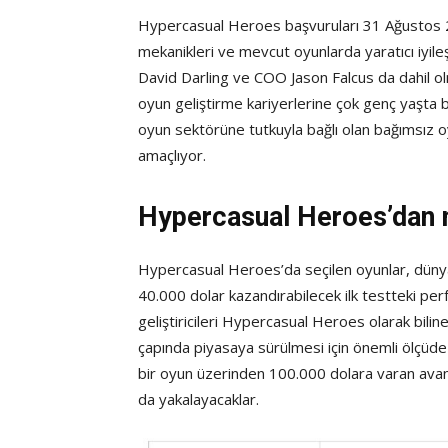
Hypercasual Heroes başvuruları 31 Ağustos 2
mekanikleri ve mevcut oyunlarda yaratıcı iyil
David Darling ve COO Jason Falcus da dahil ol
oyun geliştirme kariyerlerine çok genç yaşta 
oyun sektörüne tutkuyla bağlı olan bağımsız oyu
amaçlıyor.
Hypercasual Heroes’dan n
Hypercasual Heroes’da seçilen oyunlar, dünya
40.000 dolar kazandırabilecek ilk testteki pe
geliştiricileri Hypercasual Heroes olarak bili
çapında piyasaya sürülmesi için önemli ölçüde 
bir oyun üzerinden 100.000 dolara varan avan
da yakalayacaklar.