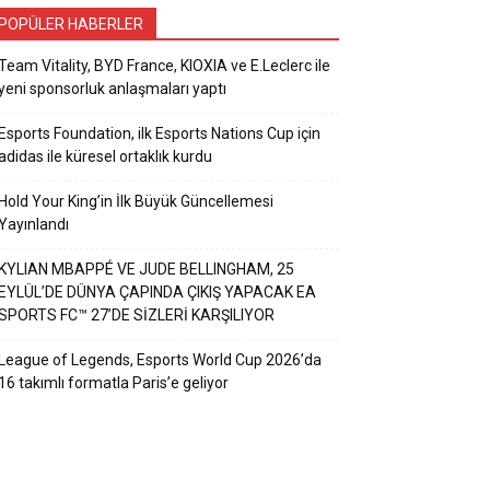
POPÜLER HABERLER
Team Vitality, BYD France, KIOXIA ve E.Leclerc ile
yeni sponsorluk anlaşmaları yaptı
Esports Foundation, ilk Esports Nations Cup için
adidas ile küresel ortaklık kurdu
Hold Your King’in İlk Büyük Güncellemesi
Yayınlandı
KYLIAN MBAPPÉ VE JUDE BELLINGHAM, 25
EYLÜL’DE DÜNYA ÇAPINDA ÇIKIŞ YAPACAK EA
SPORTS FC™ 27’DE SİZLERİ KARŞILIYOR
League of Legends, Esports World Cup 2026’da
16 takımlı formatla Paris’e geliyor