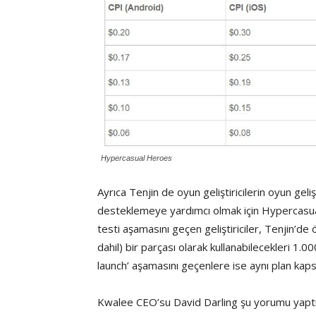
Hypercasual Heroes
Ayrıca Tenjin de oyun geliştiricilerin oyun geli
desteklemeye yardımcı olmak için Hypercasua
testi aşamasını geçen geliştiriciler, Tenjin’de ö
dahil) bir parçası olarak kullanabilecekleri 1.00
launch’ aşamasını geçenlere ise aynı plan kapsa
Kwalee CEO’su David Darling şu yorumu yaptı