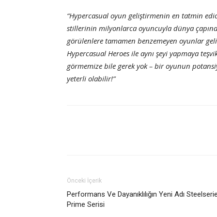
“Hypercasual oyun geliştirmenin en tatmin edici
stillerinin milyonlarca oyuncuyla dünya çapın
görülenlere tamamen benzemeyen oyunlar geliştir
Hypercasual Heroes ile aynı şeyi yapmaya teşvi
görmemize bile gerek yok – bir oyunun potansiy
yeterli olabilir!”
Önceki İçerik
Performans Ve Dayanıklılığın Yeni Adı Steelseri
Prime Serisi