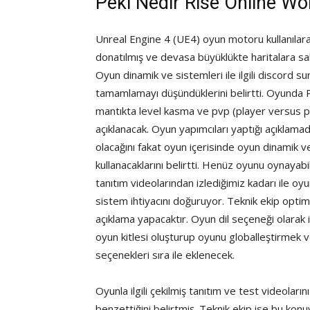
Peki Nedir Rise Online Wo
Unreal Engine 4 (UE4) oyun motoru kullanılar
donatılmış ve devasa büyüklükte haritalara s
Oyun dinamik ve sistemleri ile ilgili discord 
tamamlamayı düşündüklerini belirtti. Oyunda 
mantıkta level kasma ve pvp (player versus pl
açıklanacak. Oyun yapımcıları yaptığı açıklama
olacağını fakat oyun içerisinde oyun dinamik
kullanacaklarını belirtti. Henüz oyunu oynaya
tanıtım videolarından izlediğimiz kadarı ile oy
sistem ihtiyacını doğuruyor. Teknik ekip optimi
açıklama yapacaktır. Oyun dil seçeneği olarak 
oyun kitlesi oluşturup oyunu globalleştirmek 
seçenekleri sıra ile eklenecek.
Oyunla ilgili çekilmiş tanıtım ve test videolar
benzettiğini belirtmiş. Teknik ekip ise bu kon