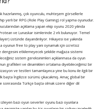
rld?
ak hazırlanmış, çok oyunculu, muhteşem görsellerle
ahip yerli bir RPG (Role Play Gaming) rol yapma oyunudur.
sunucularından açıklama yapan ekip oyunu 2020 yılında
Protean ve Lunaskar isimlerinde 2 ırk bulunuyor. Temel
ayer) üstünde dayandırılıyor. Hikayesi ise yakında
da oyunun free to play yani oynamak için ücretsiz
 ve dengesini etkilemeyecek şekilde mağaza sistemi
bileceğiniz sistem gereksinimleri açıklanmasa da oyun
unun grafikleri ve dinamikleri ortalama diyebileceğimiz bir
zasyon ve testleri tamamlayınca yine bu konu ile ilgili bir
ilk başta İngilizce sürümü çıkacakmış. Amaç global bir
ve sonrasında Türkçe başta olmak üzere diğer dil
ını izleyen bazı oyun severler oyunu bazı oyunlara
uya geçmişte yapılan bu tür oyunların bir çoğunu inceledik