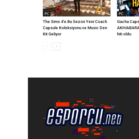
PC
PC
The Sims 4’e Bu Sezon Yeni Coach
Gacha Caps
Capsule Koleksiyonu ve Music Den
AKIHABARA, 
Kit Geliyor
hiti oldu