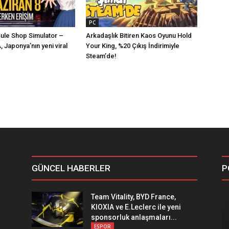
PC
ule Shop Simulator –
Arkadaşlık Bitiren Kaos Oyunu Hold
Japonya’nın yeni viral
Your King, %20 Çıkış İndirimiyle
Steam’de!
GÜNCEL HABERLER
P
Team Vitality, BYD France,
KIOXIA ve E.Leclerc ile yeni
sponsorluk anlaşmaları...
ESPOR