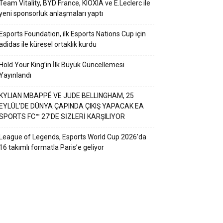
Team Vitality, BYD France, KIOXIA ve E.Leclerc ile
yeni sponsorluk anlaşmaları yaptı
Esports Foundation, ilk Esports Nations Cup için
adidas ile küresel ortaklık kurdu
Hold Your King’in İlk Büyük Güncellemesi
Yayınlandı
KYLIAN MBAPPÉ VE JUDE BELLINGHAM, 25
EYLÜL’DE DÜNYA ÇAPINDA ÇIKIŞ YAPACAK EA
SPORTS FC™ 27’DE SİZLERİ KARŞILIYOR
League of Legends, Esports World Cup 2026’da
16 takımlı formatla Paris’e geliyor