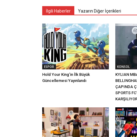
İlgili Haberler
Yazarın Diğer İçerikleri
ESPOR
KONSOL
Hold Your King’in İlk Büyük
KYLIAN MB
Güncellemesi Yayınlandı
BELLINGHA
ÇAPINDA Ç
SPORTS FC™
KARŞILIYO