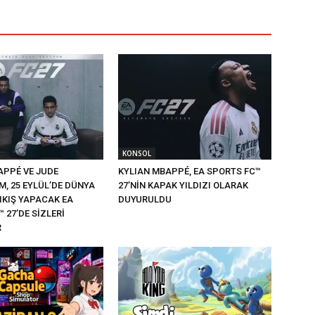
KONSOL
APPÉ VE JUDE
KYLIAN MBAPPÉ, EA SPORTS FC™
M, 25 EYLÜL’DE DÜNYA
27’NİN KAPAK YILDIZI OLARAK
IKIŞ YAPACAK EA
DUYURULDU
 27’DE SİZLERİ
R