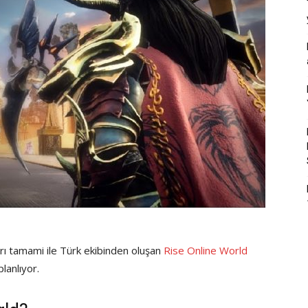
arı tamami ile Türk ekibinden oluşan
Rise Online World
lanlıyor.