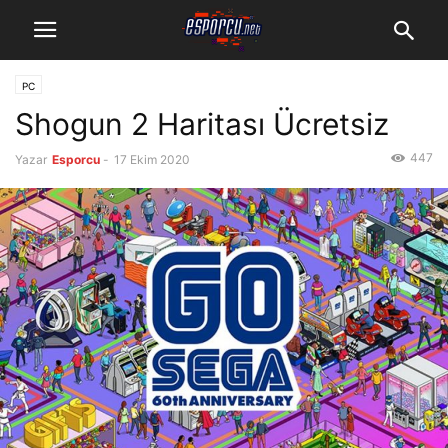
PC
Shogun 2 Haritası Ücretsiz
447
Yazar
Esporcu
-
17 Ekim 2020