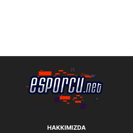
HAKKIMIZDA