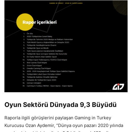
Oyun Sektörü Dünyada 9,3 Büyüdü
Raporla ilgili görüşlerini paylaşan Gaming in Turkey
Kurucusu Ozan Aydemir, “Dünya oyun pazarı 2020 yılında