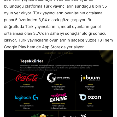
bulunduğu platforma Türk yayıncıların sunduğu 8 bin 55
oyun yer alıyor. Türk yayıncıların oyunlarının ortalama
puanı 5 üzerinden 3,94 olarak göze çarpıyor. Bu
doğrultuda Türk yayıncılarının, mobil oyunların genel
ortalaması olan 3,76’dan daha iyi sonuçlar aldığı sonucu
çıkıyor. Türk yayıncıların oyunlarının sadece yüzde 18’i hem
Google Play hem de App Store’da yer alıyor.