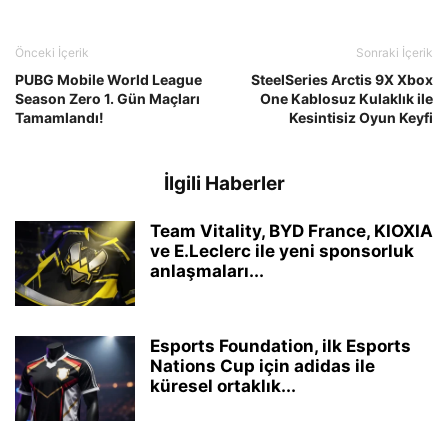
Önceki İçerik
Sonraki İçerik
PUBG Mobile World League
SteelSeries Arctis 9X Xbox
Season Zero 1. Gün Maçları
One Kablosuz Kulaklık ile
Tamamlandı!
Kesintisiz Oyun Keyfi
İlgili Haberler
Team Vitality, BYD France, KIOXIA
ve E.Leclerc ile yeni sponsorluk
anlaşmaları...
Esports Foundation, ilk Esports
Nations Cup için adidas ile
küresel ortaklık...